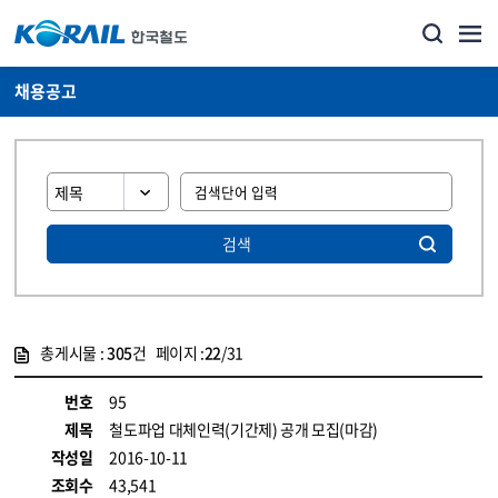
채용공고
검색
총게시물 :
305
건 페이지 :
22
/31
게시물 목록
코레일소개_경영공시_채용공고 목록 - 정보 제공
번호
95
제목
철도파업 대체인력(기간제) 공개 모집(마감)
작성일
2016-10-11
조회수
43,541