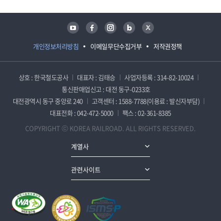
유튜브
페이스북
인스타그램
블로그
트위터
개인정보처리방침
이메일무단수집거부
저작권정책
상호 : 한국철도공사
대표자 : 김태승
사업자등록 : 314-82-10024
통신판매업신고 : 대전 동구-0233호
대전광역시 동구 중앙로 240
고객센터 : 1588-7788(이용료 : 발신자부담)
대표전화 : 042-472-5000
팩스 : 02-361-8385
COPYRIGHT ⓒ KOREA RAILROAD. ALL RIGHTS RESERVED.
계열사
관련사이트