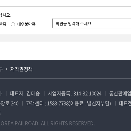
십시오.
만족
매우불만족
부
저작권정책
사
대표자 : 김태승
사업자등록 : 314-82-10024
통신판매업신
앙로 240
고객센터 : 1588-7788(이용료 : 발신자부담)
대표전화
5
OREA RAILROAD. ALL RIGHTS RESERVED.