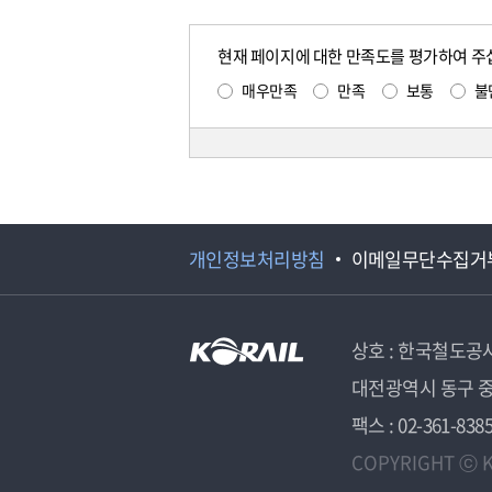
현재 페이지에 대한 만족도를 평가하여 주
매우만족
만족
보통
불
개인정보처리방침
이메일무단수집거
상호 : 한국철도공
대전광역시 동구 중
팩스 : 02-361-838
COPYRIGHT ⓒ K