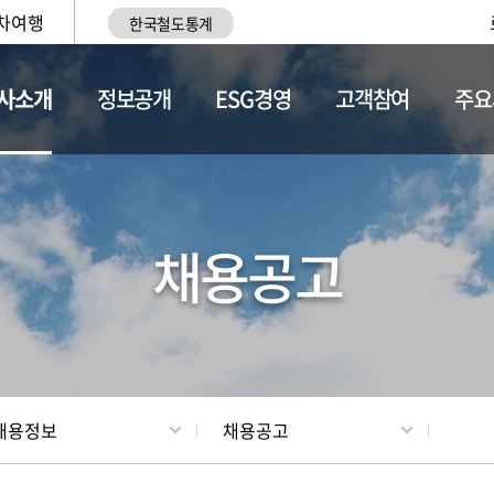
차여행
한국철도통계
사소개
정보공개
ESG경영
고객참여
주요
황
조직현황
채용정보
채용공고
채용정보
채용공고