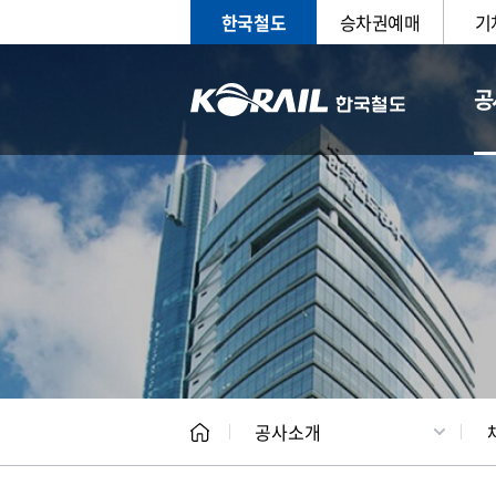
한국철도
승차권예매
기
공
CEO
일반현
공사소개