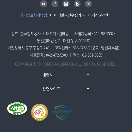
유튜브
페이스북
인스타그램
블로그
트위터
개인정보처리방침
이메일무단수집거부
저작권정책
상호 : 한국철도공사
대표자 : 김태승
사업자등록 : 314-82-10024
통신판매업신고 : 대전 동구-0233호
대전광역시 동구 중앙로 240
고객센터 : 1588-7788(이용료 : 발신자부담)
대표전화 : 042-472-5000
팩스 : 02-361-8385
COPYRIGHT ⓒ KOREA RAILROAD. ALL RIGHTS RESERVED.
계열사
관련사이트