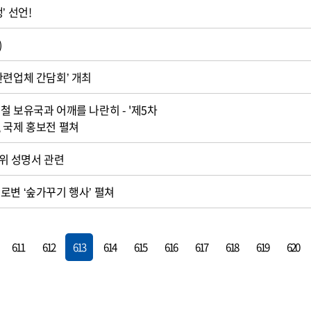
’ 선언!
)
관련업체 간담회’ 개최
철 보유국과 어깨를 나란히 - '제5차
 국제 홍보전 펼쳐
대위 성명서 관련
로변 ‘숲가꾸기 행사’ 펼쳐
611
612
613
614
615
616
617
618
619
620