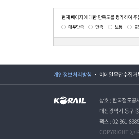
현재 페이지에 대한 만족도를 평가하여 주
매우만족
만족
보통
불
개인정보처리방침
이메일무단수집거
상호 : 한국철도공
대전광역시 동구 중
팩스 : 02-361-838
COPYRIGHT ⓒ K