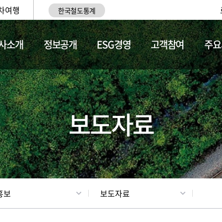
차여행
한국철도통계
사소개
정보공개
ESG경영
고객참여
주요
업
갤러리
기차소개
보도자료
홍보
보도자료