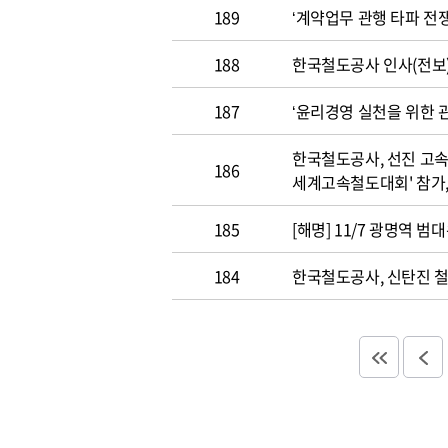
189
‘계약업무 관행 타파 전쟁
188
한국철도공사 인사(전보
187
‘윤리경영 실천을 위한 
한국철도공사, 선진 고속
186
세계고속철도대회' 참가,
185
[해명] 11/7 광명역 범
184
한국철도공사, 신탄진 철