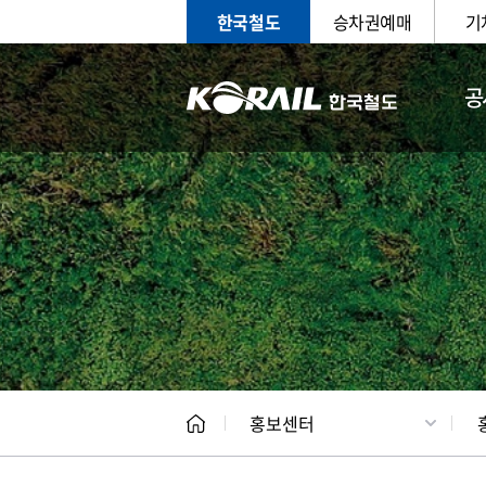
한국철도
승차권예매
기
공
홍보
문화사
홍보센터