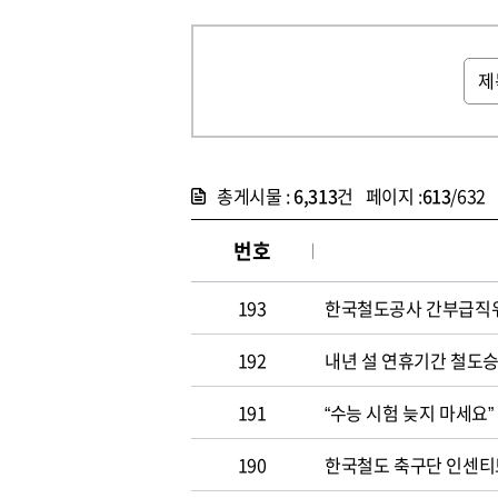
총게시물 :
6,313
건 페이지 :
613
/632
번호
193
한국철도공사 간부급직위
192
내년 설 연휴기간 철도
191
“수능 시험 늦지 마세요”
190
한국철도 축구단 인센티