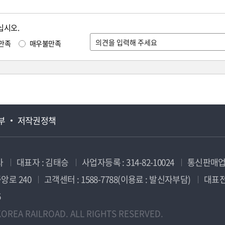
십시오.
만족
매우불만족
부
저작권정책
사
대표자 : 김태승
사업자등록 : 314-82-10024
통신판매업신
앙로 240
고객센터 : 1588-7788(이용료 : 발신자부담)
대표전화
5
OREA RAILROAD. ALL RIGHTS RESERVED.