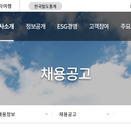
차여행
한국철도통계
사소개
정보공개
ESG경영
고객참여
주요
황
조직현황
채용정보
채용공고
채용정보
채용공고