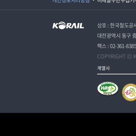
상호 : 한국철도공
대전광역시 동구 중
팩스 : 02-361-838
COPYRIGHT ⓒ K
계열사