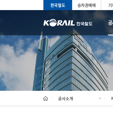
한국철도
승차권예매
기
공
CEO
일반현
공사소개