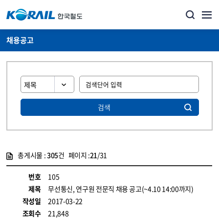
채용공고
검색
총게시물 :
305
건 페이지 :
21
/31
게시물 목록
코레일소개_경영공시_채용공고 목록 - 정보 제공
번호
105
제목
무선통신, 연구원 전문직 채용 공고(~4.10 14:00까지)
작성일
2017-03-22
조회수
21,848