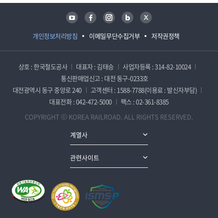
유튜브
페이스북
인스타그램
블로그
트위터
개인정보처리방침
이메일무단수집거부
저작권정책
상호 : 한국철도공사
대표자 : 김태승
사업자등록 : 314-82-10024
통신판매업신고 : 대전 동구-0233호
대전광역시 동구 중앙로 240
고객센터 : 1588-7788(이용료 : 발신자부담)
대표전화 : 042-472-5000
팩스 : 02-361-8385
COPYRIGHT ⓒ KOREA RAILROAD. ALL RIGHTS RESERVED.
계열사
관련사이트