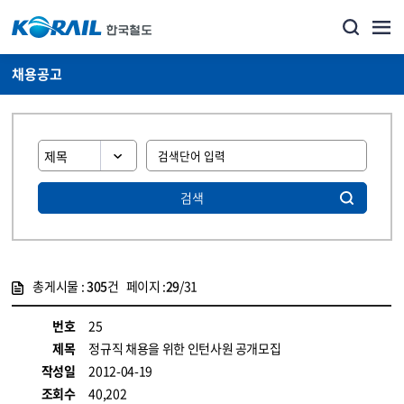
채용공고
검색
총게시물 :
305
건 페이지 :
29
/31
게시물 목록
코레일소개_경영공시_채용공고 목록 - 정보 제공
번호
25
제목
정규직 채용을 위한 인턴사원 공개모집
작성일
2012-04-19
조회수
40,202