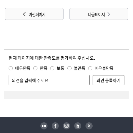
이전 페이지
다음 페이지
현재 페이지에 대한 만족도를 평가하여 주십시오.
콘텐츠 만족도 조사
만족도 조사
매우만족
만족
보통
불만족
매우불만족
담당자 정보
담당자 정보
유튜브
페이스북
인스타그램
블로그
트위터