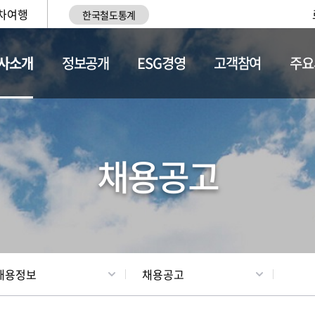
차여행
한국철도통계
사소개
정보공개
ESG경영
고객참여
주요
황
조직현황
채용정보
채용공고
채용정보
채용공고