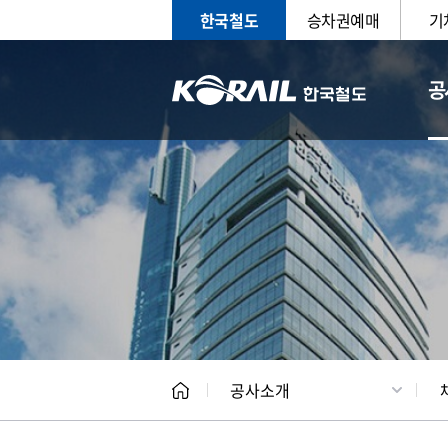
한국철도
승차권예매
기
공
CEO
일반현
공사소개