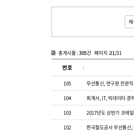
총게시물 :
305
건 페이지 :
21
/31
번호
105
무선통신, 연구원 전문직 채
104
회계사, IT, 빅데이터 경력
103
2017년도 상반기 코레
102
한국철도공사 무선통신,