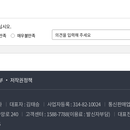
십시오.
만족
매우불만족
부
저작권정책
사
대표자 : 김태승
사업자등록 : 314-82-10024
통신판매업신
앙로 240
고객센터 : 1588-7788(이용료 : 발신자부담)
대표전화
5