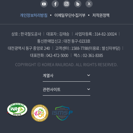
유튜브
페이스북
인스타그램
블로그
트위터
개인정보처리방침
이메일무단수집거부
저작권정책
상호 : 한국철도공사
대표자 : 김태승
사업자등록 : 314-82-10024
통신판매업신고 : 대전 동구-0233호
대전광역시 동구 중앙로 240
고객센터 : 1588-7788(이용료 : 발신자부담)
대표전화 : 042-472-5000
팩스 : 02-361-8385
COPYRIGHT ⓒ KOREA RAILROAD. ALL RIGHTS RESERVED.
계열사
관련사이트