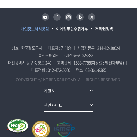
유튜브
페이스북
인스타그램
블로그
트위터
개인정보처리방침
이메일무단수집거부
저작권정책
상호 : 한국철도공사
대표자 : 김태승
사업자등록 : 314-82-10024
통신판매업신고 : 대전 동구-0233호
대전광역시 동구 중앙로 240
고객센터 : 1588-7788(이용료 : 발신자부담)
대표전화 : 042-472-5000
팩스 : 02-361-8385
COPYRIGHT ⓒ KOREA RAILROAD. ALL RIGHTS RESERVED.
계열사
관련사이트