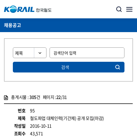
채용공고
검색
총게시물 :
305
건 페이지 :
22
/31
게시물 목록
코레일소개_경영공시_채용공고 목록 - 정보 제공
번호
95
제목
철도파업 대체인력(기간제) 공개 모집(마감)
작성일
2016-10-11
조회수
43,571