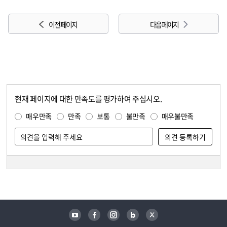
이전 페이지
다음 페이지
현재 페이지에 대한 만족도를 평가하여 주십시오.
콘텐츠 만족도 조사
만족도 조사
매우만족
만족
보통
불만족
매우불만족
담당자 정보
담당자 정보
유튜브
페이스북
인스타그램
블로그
트위터