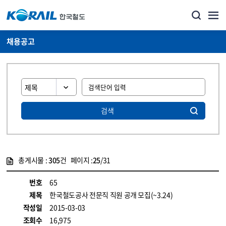
채용공고
검색
총게시물 :
305
건 페이지 :
25
/31
게시물 목록
코레일소개_경영공시_채용공고 목록 - 정보 제공
번호
65
제목
한국철도공사 전문직 직원 공개 모집(~3.24)
작성일
2015-03-03
조회수
16,975