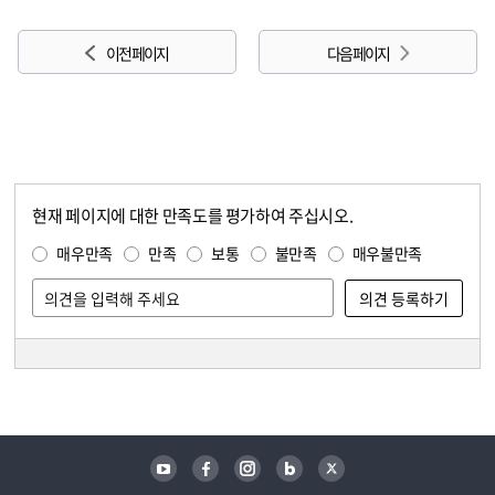
이전 페이지
다음 페이지
현재 페이지에 대한 만족도를 평가하여 주십시오.
콘텐츠 만족도 조사
만족도 조사
매우만족
만족
보통
불만족
매우불만족
담당자 정보
담당자 정보
유튜브
페이스북
인스타그램
블로그
트위터