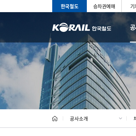
한국철도
승차권예매
기
공
CEO
일반현
공사소개