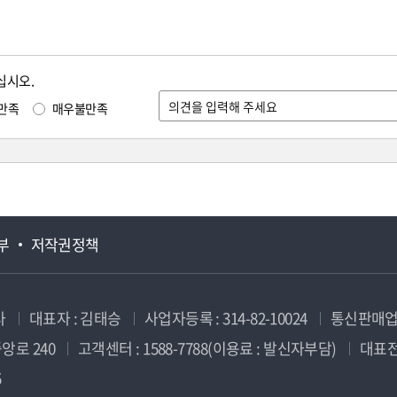
십시오.
만족
매우불만족
부
저작권정책
사
대표자 : 김태승
사업자등록 : 314-82-10024
통신판매업신
앙로 240
고객센터 : 1588-7788(이용료 : 발신자부담)
대표전화
5