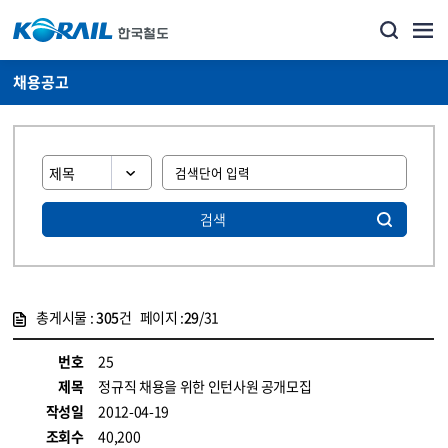
채용공고
검색
총게시물 :
305
건 페이지 :
29
/31
게시물 목록
코레일소개_경영공시_채용공고 목록 - 정보 제공
번호
25
제목
정규직 채용을 위한 인턴사원 공개모집
작성일
2012-04-19
조회수
40,200