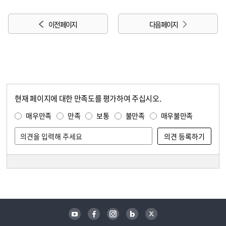
이전 페이지
다음 페이지
현재 페이지에 대한 만족도를 평가하여 주십시오.
콘텐츠 만족도 조사
만족도 조사
매우만족
만족
보통
불만족
매우불만족
담당자 정보
담당자 정보
유튜브
페이스북
인스타그램
블로그
트위터