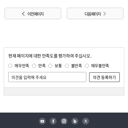
이전 페이지
다음 페이지
현재 페이지에 대한 만족도를 평가하여 주십시오.
콘텐츠 만족도 조사
만족도 조사
매우만족
만족
보통
불만족
매우불만족
담당자 정보
담당자 정보
유튜브
페이스북
인스타그램
블로그
트위터