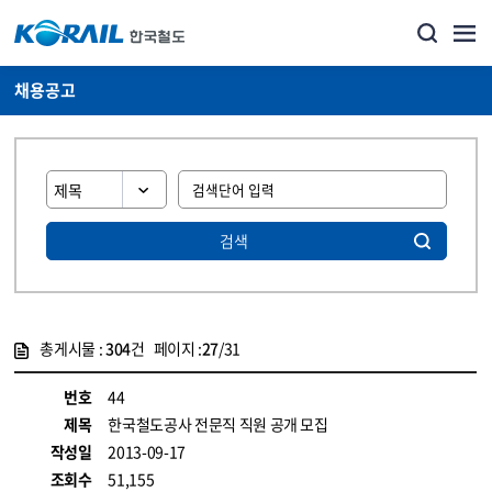
채용공고
검색
총게시물 :
304
건 페이지 :
27
/31
게시물 목록
코레일소개_경영공시_채용공고 목록 - 정보 제공
번호
44
제목
한국철도공사 전문직 직원 공개 모집
작성일
2013-09-17
조회수
51,155