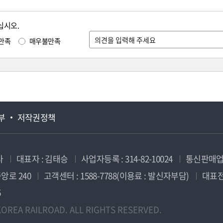
십시오.
만족
매우불만족
부
저작권정책
사
대표자 : 김태승
사업자등록 : 314-82-10024
통신판매업신
앙로 240
고객센터 : 1588-7788(이용료 : 발신자부담)
대표전화
5
OREA RAILROAD. ALL RIGHTS RESERVED.