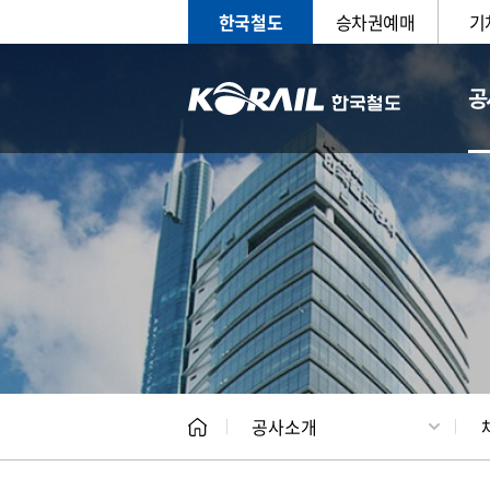
한국철도
승차권예매
기
공
CEO
일반현
공사소개