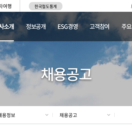
차여행
한국철도통계
사소개
정보공개
ESG경영
고객참여
주요
황
조직현황
채용정보
채용공고
채용정보
채용공고