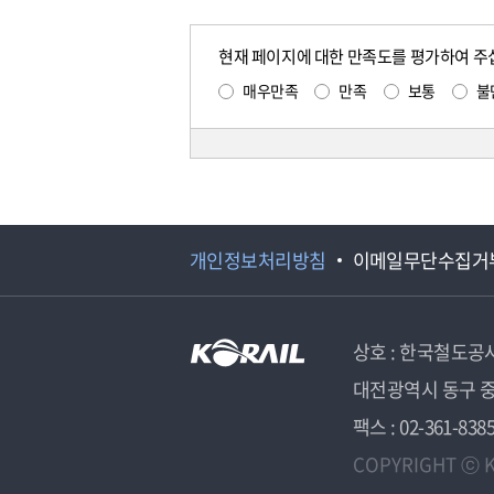
현재 페이지에 대한 만족도를 평가하여 주
매우만족
만족
보통
불
개인정보처리방침
이메일무단수집거
상호 : 한국철도공
대전광역시 동구 중
팩스 : 02-361-838
COPYRIGHT ⓒ K