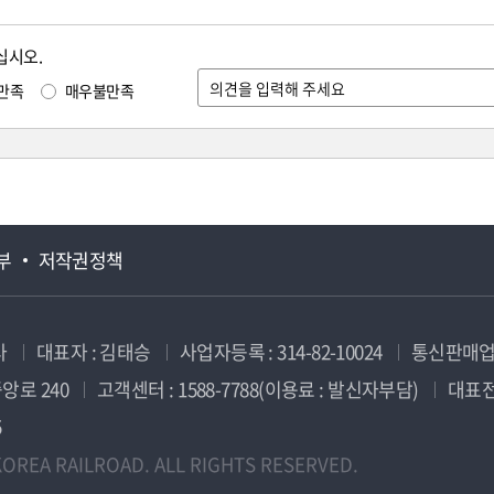
십시오.
만족
매우불만족
부
저작권정책
사
대표자 : 김태승
사업자등록 : 314-82-10024
통신판매업신
앙로 240
고객센터 : 1588-7788(이용료 : 발신자부담)
대표전화
5
OREA RAILROAD. ALL RIGHTS RESERVED.