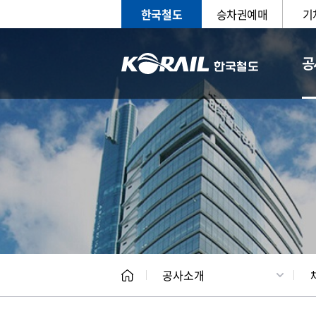
한국철도
승차권예매
기
공
CEO
일반현
공사소개