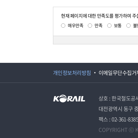
현재 페이지에 대한 만족도를 평가하여 주
매우만족
만족
보통
불
개인정보처리방침
이메일무단수집거
상호 : 한국철도공
대전광역시 동구 중
팩스 : 02-361-838
COPYRIGHT ⓒ K