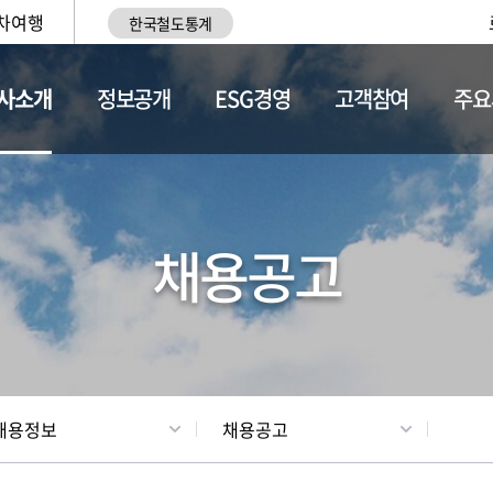
차여행
한국철도통계
사소개
정보공개
ESG경영
고객참여
주요
황
조직현황
채용정보
채용공고
채용정보
채용공고