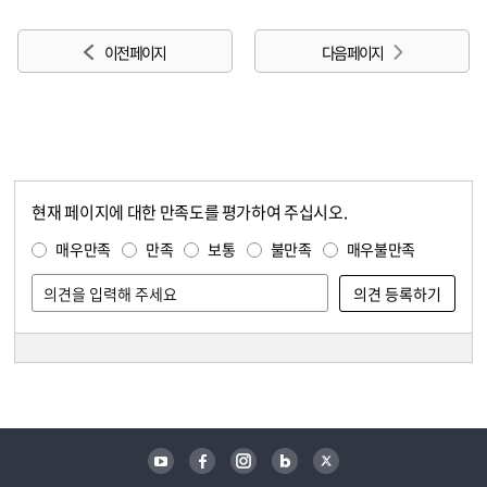
이전 페이지
다음 페이지
현재 페이지에 대한 만족도를 평가하여 주십시오.
콘텐츠 만족도 조사
만족도 조사
매우만족
만족
보통
불만족
매우불만족
담당자 정보
담당자 정보
유튜브
페이스북
인스타그램
블로그
트위터