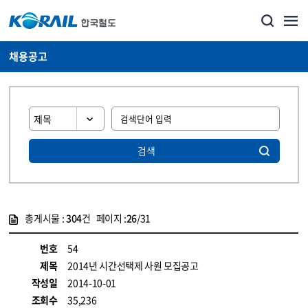
채용공고
검색
총게시물 :
304
건 페이지 :
26
/31
게시물 목록
코레일소개_경영공시_채용공고 목록 - 정보 제공
번호
54
제목
2014년 시간선택제 사원 모집공고
작성일
2014-10-01
조회수
35,236