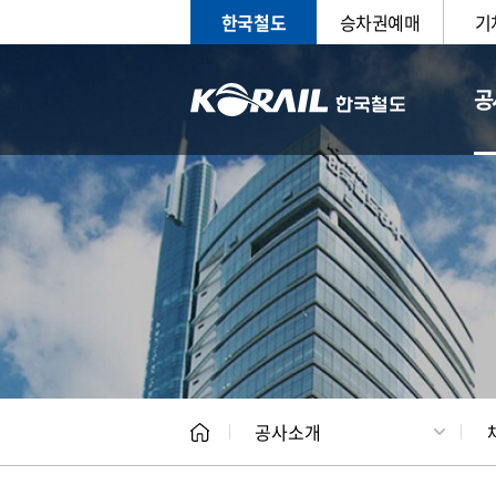
한국철도
승차권예매
기
공
CEO
일반현
공사소개