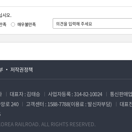
십시오.
만족
매우불만족
부
저작권정책
사
대표자 : 김태승
사업자등록 : 314-82-10024
통신판매업신
앙로 240
고객센터 : 1588-7788(이용료 : 발신자부담)
대표전화
5
OREA RAILROAD. ALL RIGHTS RESERVED.