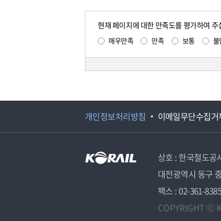
현재 페이지에 대한 만족도를 평가하여 주
매우만족
만족
보통
불
개인정보처리방침
이메일무단수집거
상호 : 한국철도공
대전광역시 동구 중
팩스 : 02-361-838
COPYRIGHT ⓒ K