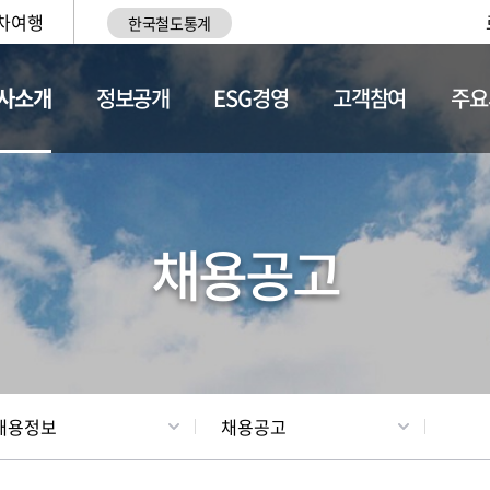
차여행
한국철도통계
사소개
정보공개
ESG경영
고객참여
주요
황
조직현황
채용정보
채용공고
채용정보
채용공고