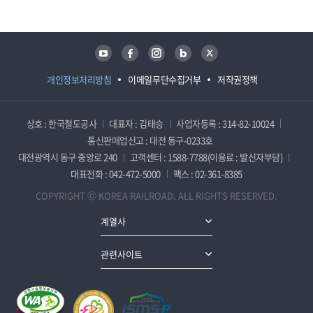
유튜브
페이스북
인스타그램
블로그
트위터
개인정보처리방침
이메일무단수집거부
저작권정책
상호 : 한국철도공사
대표자 : 김태승
사업자등록 : 314-82-10024
통신판매업신고 : 대전 동구-0233호
대전광역시 동구 중앙로 240
고객센터 : 1588-7788(이용료 : 발신자부담)
대표전화 : 042-472-5000
팩스 : 02-361-8385
COPYRIGHT ⓒ KOREA RAILROAD. ALL RIGHTS RESERVED.
계열사
관련사이트