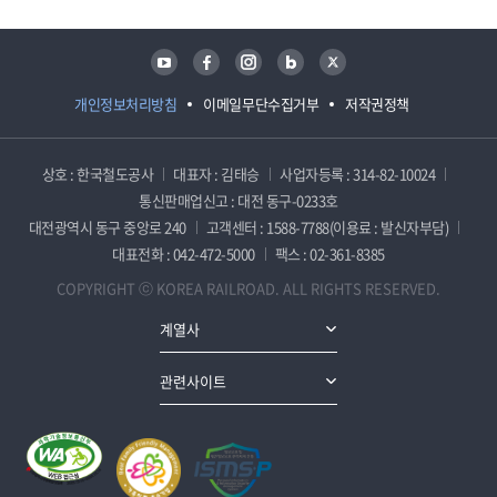
유튜브
페이스북
인스타그램
블로그
트위터
개인정보처리방침
이메일무단수집거부
저작권정책
상호 : 한국철도공사
대표자 : 김태승
사업자등록 : 314-82-10024
통신판매업신고 : 대전 동구-0233호
대전광역시 동구 중앙로 240
고객센터 : 1588-7788(이용료 : 발신자부담)
대표전화 : 042-472-5000
팩스 : 02-361-8385
COPYRIGHT ⓒ KOREA RAILROAD. ALL RIGHTS RESERVED.
계열사
관련사이트