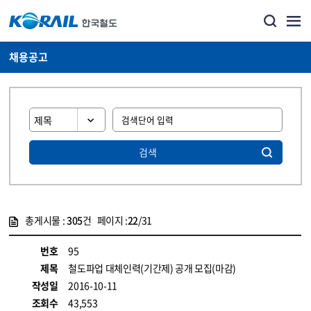
채용공고
검색
총게시물 :
305
건 페이지 :
22
/31
게시물 목록
코레일소개_경영공시_채용공고 목록 - 정보 제공
번호
95
제목
철도파업 대체인력(기간제) 공개 모집(마감)
작성일
2016-10-11
조회수
43,553