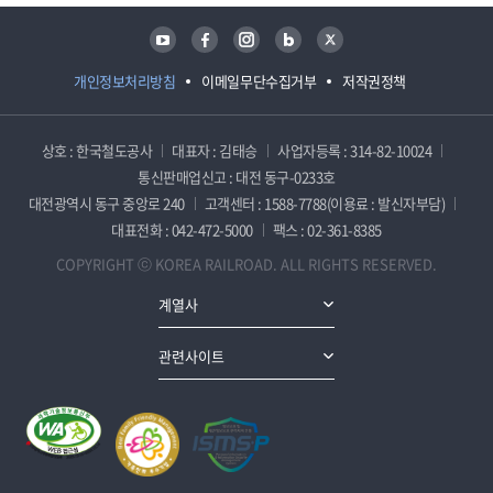
유튜브
페이스북
인스타그램
블로그
트위터
개인정보처리방침
이메일무단수집거부
저작권정책
상호 : 한국철도공사
대표자 : 김태승
사업자등록 : 314-82-10024
통신판매업신고 : 대전 동구-0233호
대전광역시 동구 중앙로 240
고객센터 : 1588-7788(이용료 : 발신자부담)
대표전화 : 042-472-5000
팩스 : 02-361-8385
COPYRIGHT ⓒ KOREA RAILROAD. ALL RIGHTS RESERVED.
계열사
관련사이트