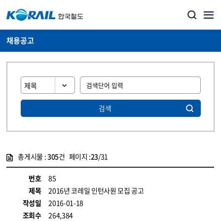
채용공고
검색
총게시물 :
305
건 페이지 :
23
/31
게시물 목록
코레일소개_경영공시_채용공고 목록 - 정보 제공
번호
85
제목
2016년 코레일 인턴사원 모집 공고
작성일
2016-01-18
조회수
264,384