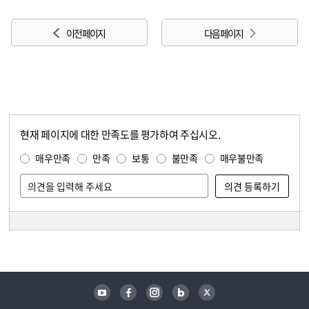
이전 페이지
다음 페이지
현재 페이지에 대한 만족도를 평가하여 주십시오.
콘텐츠 만족도 조사
만족도 조사
매우만족
만족
보통
불만족
매우불만족
담당자 정보
담당자 정보
유튜브
페이스북
인스타그램
블로그
트위터