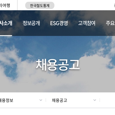
차여행
한국철도통계
사소개
정보공개
ESG경영
고객참여
주요
황
조직현황
채용정보
채용공고
채용정보
채용공고