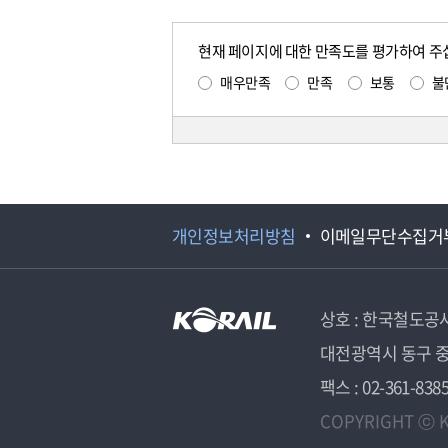
현재 페이지에 대한 만족도를 평가하여 주
매우만족
만족
보통
불
개인정보처리방침
이메일무단수집거
상호 : 한국철도공
대전광역시 동구 중
팩스 : 02-361-838
COPYRIGHT ⓒ K