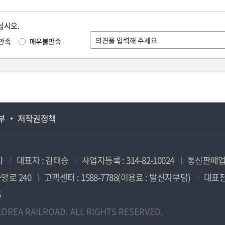
십시오.
만족
매우불만족
부
저작권정책
사
대표자 : 김태승
사업자등록 : 314-82-10024
통신판매업신
앙로 240
고객센터 : 1588-7788(이용료 : 발신자부담)
대표전화
5
OREA RAILROAD. ALL RIGHTS RESERVED.