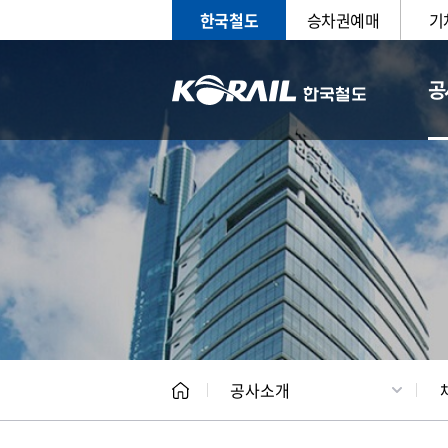
한국철도
승차권예매
기
공
CEO
일반현
공사소개