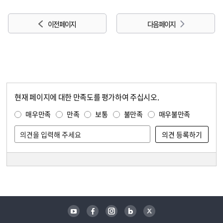
이전 페이지
다음 페이지
현재 페이지에 대한 만족도를 평가하여 주십시오.
콘텐츠 만족도 조사
만족도 조사
매우만족
만족
보통
불만족
매우불만족
담당자 정보
담당자 정보
유튜브
페이스북
인스타그램
블로그
트위터