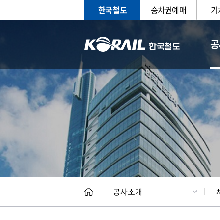
한국철도
승차권예매
기
공
CEO
일반현
공사소개