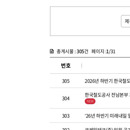
총게시물 :
305
건 페이지 :
1
/31
번호
305
2026년 하반기 한국철도공
한국철도공사 전남본부 기
304
303
’26년 하반기 미래내일
302
코레일테크(주) 임원 공개모집