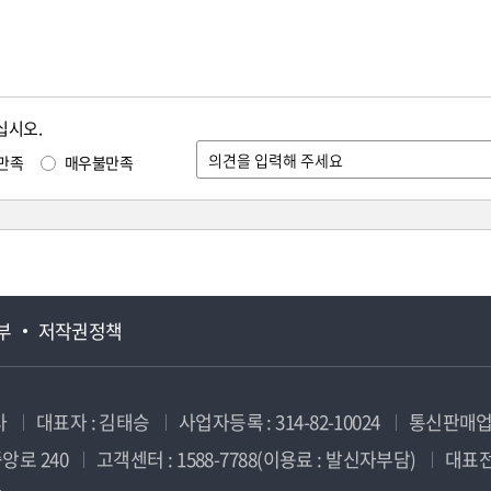
십시오.
만족
매우불만족
부
저작권정책
사
대표자 : 김태승
사업자등록 : 314-82-10024
통신판매업신
앙로 240
고객센터 : 1588-7788(이용료 : 발신자부담)
대표전화