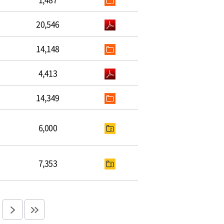
20,546
14,148
4,413
14,349
6,000
7,353