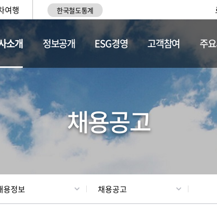
차여행
한국철도통계
사소개
정보공개
ESG경영
고객참여
주요
황
조직현황
채용정보
채용공고
채용정보
채용공고