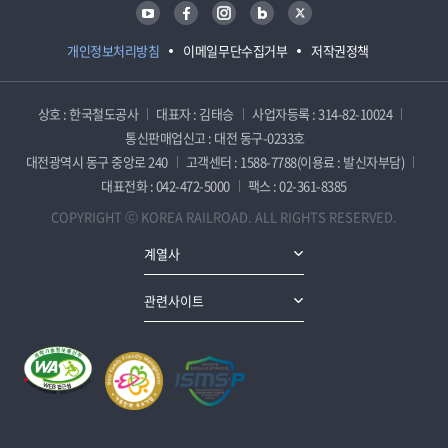
유튜브
페이스북
인스타그램
블로그
트위터
개인정보처리방침
이메일무단수집거부
저작권정책
상호 : 한국철도공사
대표자 : 김태승
사업자등록 : 314-82-10024
통신판매업신고 : 대전 동구-0233호
대전광역시 동구 중앙로 240
고객센터 : 1588-7788(이용료 : 발신자부담)
대표전화 : 042-472-5000
팩스 : 02-361-8385
COPYRIGHT ⓒ KOREA RAILROAD. ALL RIGHTS RESERVED.
계열사
관련사이트