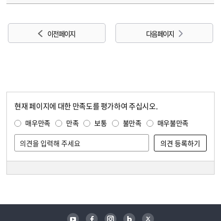
이전 페이지
다음 페이지
현재 페이지에 대한 만족도를 평가하여 주십시오.
콘텐츠 만족도 조사
만족도 조사
매우만족
만족
보통
불만족
매우불만족
담당자 정보
담당자 정보
유튜브
페이스북
인스타그램
블로그
트위터