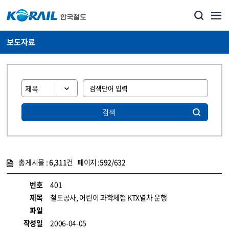
보도자료
검색
총게시물 :
6,311
건 페이지 :
592
/632
게시물 목록
뉴스·홍보_보도자료 목록 - 정보 제공
번호
401
제목
철도공사, 어린이 과학체험 KTX열차 운행
파일
작성일
2006-04-05