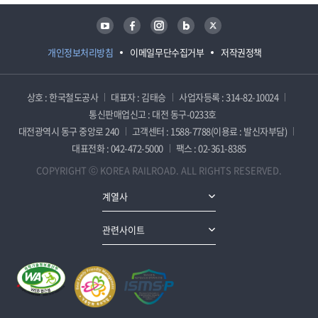
유튜브
페이스북
인스타그램
블로그
트위터
개인정보처리방침
이메일무단수집거부
저작권정책
상호 : 한국철도공사
대표자 : 김태승
사업자등록 : 314-82-10024
통신판매업신고 : 대전 동구-0233호
대전광역시 동구 중앙로 240
고객센터 : 1588-7788(이용료 : 발신자부담)
대표전화 : 042-472-5000
팩스 : 02-361-8385
COPYRIGHT ⓒ KOREA RAILROAD. ALL RIGHTS RESERVED.
계열사
관련사이트