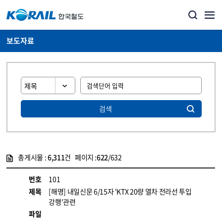
보도자료
검색
총게시물 :
6,311
건 페이지 :
622
/632
게시물 목록
뉴스·홍보_보도자료 목록 - 정보 제공
번호
101
제목
[해명] 내일신문 6/15자 'KTX 20량 열차 전라선 투입
강행'관련
파일