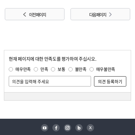
이전 페이지
다음 페이지
현재 페이지에 대한 만족도를 평가하여 주십시오.
콘텐츠 만족도 조사
만족도 조사
매우만족
만족
보통
불만족
매우불만족
담당자 정보
담당자 정보
유튜브
페이스북
인스타그램
블로그
트위터