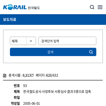
보도자료
검색
총게시물 :
6,313
건 페이지 :
623
/632
게시물 목록
뉴스·홍보_보도자료 목록 - 정보 제공
번호
93
제목
한국철도공사 사장후보 서류심사 결과 5명으로 압축
파일
작성일
2005-06-01