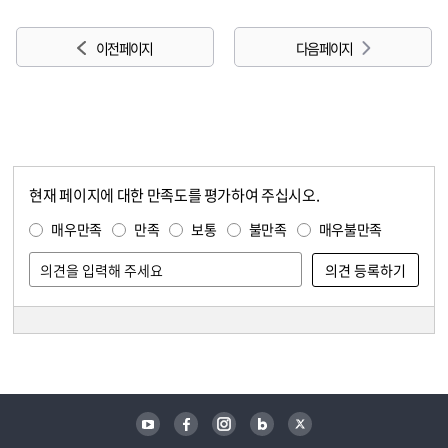
이전 페이지
다음 페이지
현재 페이지에 대한 만족도를 평가하여 주십시오.
콘텐츠 만족도 조사
만족도 조사
매우만족
만족
보통
불만족
매우불만족
담당자 정보
담당자 정보
유튜브
페이스북
인스타그램
블로그
트위터