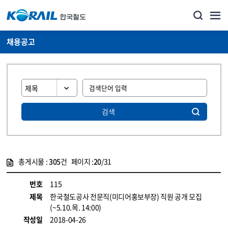
채용공고
검색
총게시물 :
305
건 페이지 :
20
/31
게시물 목록
코레일소개_경영공시_채용공고 목록 - 정보 제공
번호
115
제목
한국철도공사 전문직(미디어홍보부장) 직원 공개 모집
(~5.10.목. 14:00)
작성일
2018-04-26