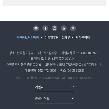
담당자 정보
담당자 정보
유튜브
페이스북
인스타그램
블로그
트위터
개인정보처리방침
이메일무단수집거부
저작권정책
상호 : 한국철도공사
대표자 : 김태승
사업자등록 : 314-82-10024
통신판매업신고 : 대전 동구-0233호
대전광역시 동구 중앙로 240
고객센터 : 1588-7788(이용료 : 발신자부담)
대표전화 : 042-472-5000
팩스 : 02-361-8385
COPYRIGHT ⓒ KOREA RAILROAD. ALL RIGHTS RESERVED.
계열사
관련사이트