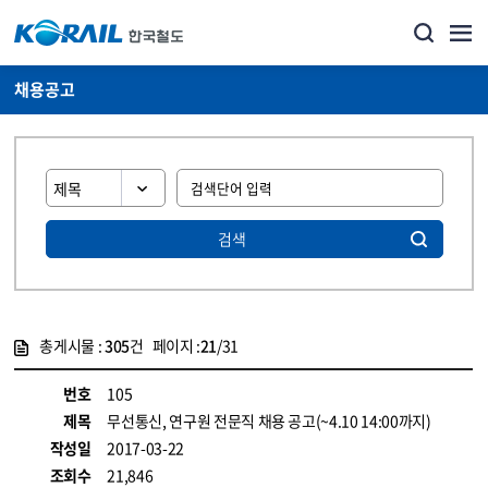
채용공고
검색
총게시물 :
305
건 페이지 :
21
/31
게시물 목록
코레일소개_경영공시_채용공고 목록 - 정보 제공
번호
105
제목
무선통신, 연구원 전문직 채용 공고(~4.10 14:00까지)
작성일
2017-03-22
조회수
21,846