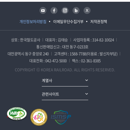
유튜브
페이스북
인스타그램
블로그
트위터
개인정보처리방침
이메일무단수집거부
저작권정책
상호 : 한국철도공사
대표자 : 김태승
사업자등록 : 314-82-10024
통신판매업신고 : 대전 동구-0233호
대전광역시 동구 중앙로 240
고객센터 : 1588-7788(이용료 : 발신자부담)
대표전화 : 042-472-5000
팩스 : 02-361-8385
COPYRIGHT ⓒ KOREA RAILROAD. ALL RIGHTS RESERVED.
계열사
관련사이트