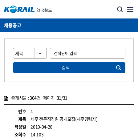
채용공고
검색
총게시물 :
304
건 페이지 :
31
/31
게시물 목록
코레일소개_경영공시_채용공고 목록 - 정보 제공
번호
4
제목
세무 전문직직원 공개모집(세무경력자)
작성일
2010-04-26
조회수
14,103