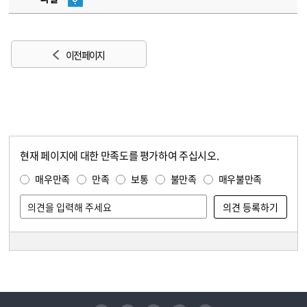
이전 페이지
현재 페이지에 대한 만족도를 평가하여 주십시오.
콘텐츠 만족도 조사
만족도 조사
매우만족
만족
보통
불만족
매우불만족
담당자 정보
담당자 정보
유튜브
페이스북
인스타그램
블로그
트위터