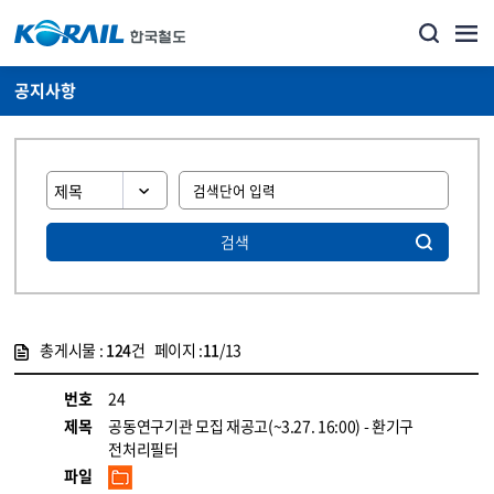
공지사항
검색
총게시물 :
124
건 페이지 :
11
/13
게시물 목록
뉴스·홍보_공지사항 목록 - 정보 제공
번호
24
제목
공동연구기관 모집 재공고(~3.27. 16:00) - 환기구
전처리필터
파일