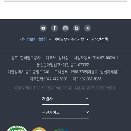
담당자 정보
담당자 정보
유튜브
페이스북
인스타그램
블로그
트위터
개인정보처리방침
이메일무단수집거부
저작권정책
상호 : 한국철도공사
대표자 : 김태승
사업자등록 : 314-82-10024
통신판매업신고 : 대전 동구-0233호
대전광역시 동구 중앙로 240
고객센터 : 1588-7788(이용료 : 발신자부담)
대표전화 : 042-472-5000
팩스 : 02-361-8385
COPYRIGHT ⓒ KOREA RAILROAD. ALL RIGHTS RESERVED.
계열사
관련사이트