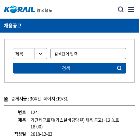
채용공고
검색
총게시물 :
304
건 페이지 :
19
/31
게시물 목록
코레일소개_경영공시_채용공고 목록 - 정보 제공
번호
124
제목
기간제근로자(가스설비담당원) 채용 공고(~12.8.토
18:00)
작성일
2018-12-03