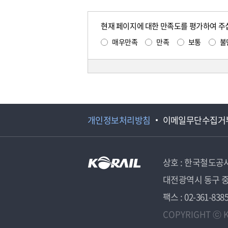
현재 페이지에 대한 만족도를 평가하여 주
매우만족
만족
보통
불
개인정보처리방침
이메일무단수집거
상호 : 한국철도공
대전광역시 동구 중
팩스 : 02-361-838
COPYRIGHT ⓒ K