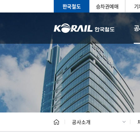
한국철도
승차권예매
기
공
CEO
일반현
공사소개