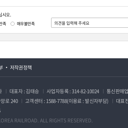
십시오.
만족
매우불만족
부
저작권정책
사
대표자 : 김태승
사업자등록 : 314-82-10024
통신판매업신
앙로 240
고객센터 : 1588-7788(이용료 : 발신자부담)
대표전화
5
OREA RAILROAD. ALL RIGHTS RESERVED.