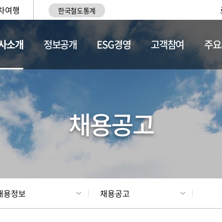
차여행
한국철도통계
사소개
정보공개
ESG경영
고객참여
주요
황
조직현황
채용정보
채용공고
채용정보
채용공고