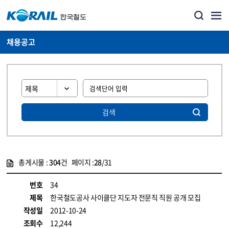
채용공고
검색
총게시물 :
304
건 페이지 :
28
/31
게시물 목록
코레일소개_경영공시_채용공고 목록 - 정보 제공
번호
34
제목
한국철도공사 사이클단 지도자 전문직 직원 공개 모집
작성일
2012-10-24
조회수
12,244