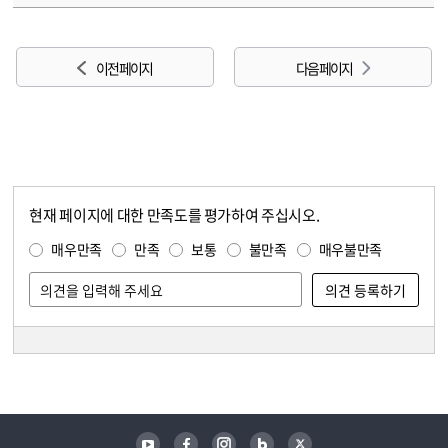
이전 페이지
다음 페이지
현재 페이지에 대한 만족도를 평가하여 주십시오.
콘텐츠 만족도 조사
만족도 조사
매우만족
만족
보통
불만족
매우불만족
담당자 정보
담당자 정보
유튜브
페이스북
인스타그램
블로그
트위터