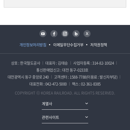
담당자 정보
담당자 정보
유튜브
페이스북
인스타그램
블로그
트위터
개인정보처리방침
이메일무단수집거부
저작권정책
상호 : 한국철도공사
대표자 : 김태승
사업자등록 : 314-82-10024
통신판매업신고 : 대전 동구-0233호
대전광역시 동구 중앙로 240
고객센터 : 1588-7788(이용료 : 발신자부담)
대표전화 : 042-472-5000
팩스 : 02-361-8385
COPYRIGHT ⓒ KOREA RAILROAD. ALL RIGHTS RESERVED.
계열사
관련사이트