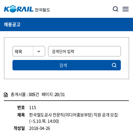
채용공고
검색
총게시물 :
305
건 페이지 :
20
/31
게시물 목록
코레일소개_경영공시_채용공고 목록 - 정보 제공
번호
115
제목
한국철도공사 전문직(미디어홍보부장) 직원 공개 모집
(~5.10.목. 14:00)
작성일
2018-04-26