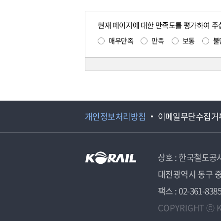
현재 페이지에 대한 만족도를 평가하여 주
매우만족
만족
보통
불
개인정보처리방침
이메일무단수집거
상호 : 한국철도공
대전광역시 동구 중
팩스 : 02-361-838
COPYRIGHT ⓒ K