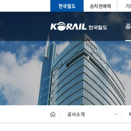
한국철도
승차권예매
기
공
CEO
일반현
공사소개