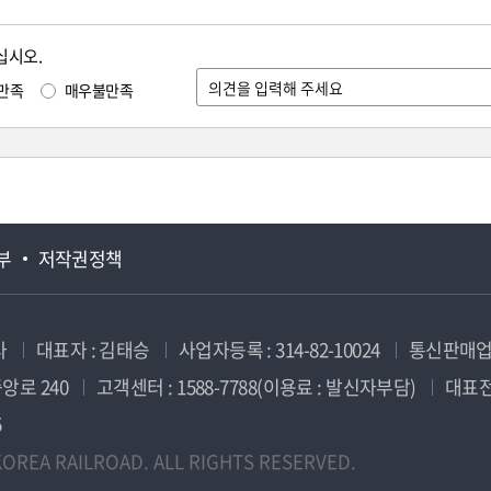
십시오.
만족
매우불만족
부
저작권정책
사
대표자 : 김태승
사업자등록 : 314-82-10024
통신판매업신
앙로 240
고객센터 : 1588-7788(이용료 : 발신자부담)
대표전화
5
OREA RAILROAD. ALL RIGHTS RESERVED.