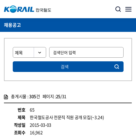
채용공고
검색
총게시물 :
305
건 페이지 :
25
/31
게시물 목록
코레일소개_경영공시_채용공고 목록 - 정보 제공
번호
65
제목
한국철도공사 전문직 직원 공개 모집(~3.24)
작성일
2015-03-03
조회수
16,962