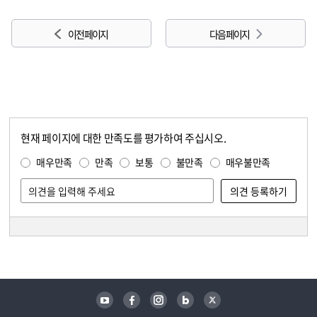
이전 페이지
다음 페이지
현재 페이지에 대한 만족도를 평가하여 주십시오.
콘텐츠 만족도 조사
만족도 조사
매우만족
만족
보통
불만족
매우불만족
담당자 정보
담당자 정보
유튜브
페이스북
인스타그램
블로그
트위터