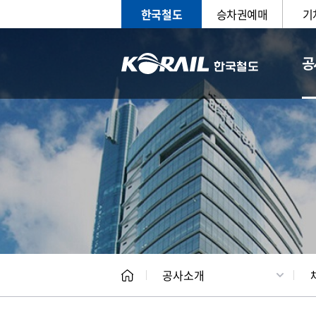
한국철도
승차권예매
기
공
CEO
일반현
공사소개