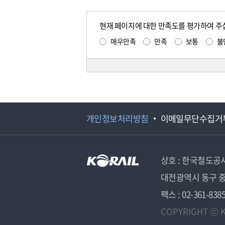
현재 페이지에 대한 만족도를 평가하여 주
매우만족
만족
보통
불
개인정보처리방침
이메일무단수집거
상호 : 한국철도공
대전광역시 동구 중
팩스 : 02-361-838
COPYRIGHT ⓒ K