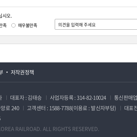
십시오.
만족
매우불만족
부
저작권정책
사
대표자 : 김태승
사업자등록 : 314-82-10024
통신판매업신
앙로 240
고객센터 : 1588-7788(이용료 : 발신자부담)
대표전화
5
OREA RAILROAD. ALL RIGHTS RESERVED.