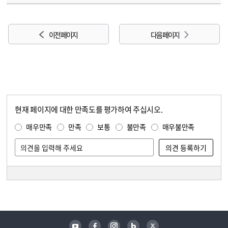
이전 페이지
다음 페이지
현재 페이지에 대한 만족도를 평가하여 주십시오.
콘텐츠 만족도 조사
만족도 조사
매우만족
만족
보통
불만족
매우불만족
담당자 정보
담당자 정보
유튜브
페이스북
인스타그램
블로그
트위터