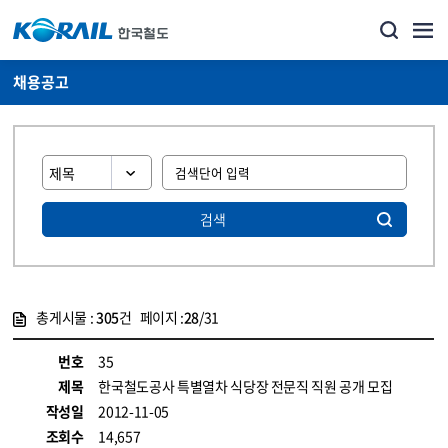
채용공고
검색
총게시물 :
305
건 페이지 :
28
/31
게시물 목록
코레일소개_경영공시_채용공고 목록 - 정보 제공
번호
35
제목
한국철도공사 특별열차 식당장 전문직 직원 공개 모집
작성일
2012-11-05
조회수
14,657