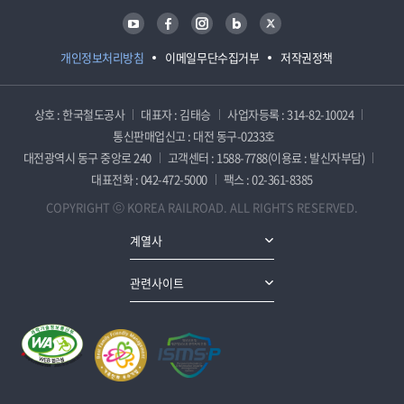
유튜브
페이스북
인스타그램
블로그
트위터
개인정보처리방침
이메일무단수집거부
저작권정책
상호 : 한국철도공사
대표자 : 김태승
사업자등록 : 314-82-10024
통신판매업신고 : 대전 동구-0233호
대전광역시 동구 중앙로 240
고객센터 : 1588-7788(이용료 : 발신자부담)
대표전화 : 042-472-5000
팩스 : 02-361-8385
COPYRIGHT ⓒ KOREA RAILROAD. ALL RIGHTS RESERVED.
계열사
관련사이트