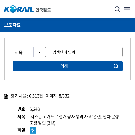
보도자료
검색
총게시물 :
6,313
건 페이지 :
8
/632
게시물 목록
뉴스·홍보_보도자료 목록 - 정보 제공
번호
6,243
제목
‘서소문 고가도로 철거 공사 붕괴 사고’ 관련, 열차 운행
조정 알림 (2보)
파일