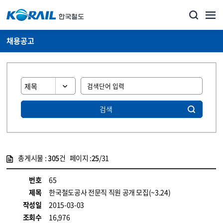
채용공고
검색
총게시물 :
305
건 페이지 :
25
/31
게시물 목록
코레일소개_경영공시_채용공고 목록 - 정보 제공
번호
65
제목
한국철도공사 전문직 직원 공개 모집(~3.24)
작성일
2015-03-03
조회수
16,976