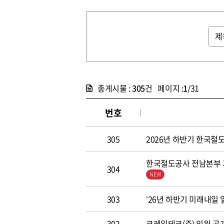
총게시물 :
305
건 페이지 :
1
/31
번호
305
2026년 하반기 한국철도공
한국철도공사 전남본부 기
304
303
’26년 하반기 미래내일
302
코레일테크(주) 임원 공개모집