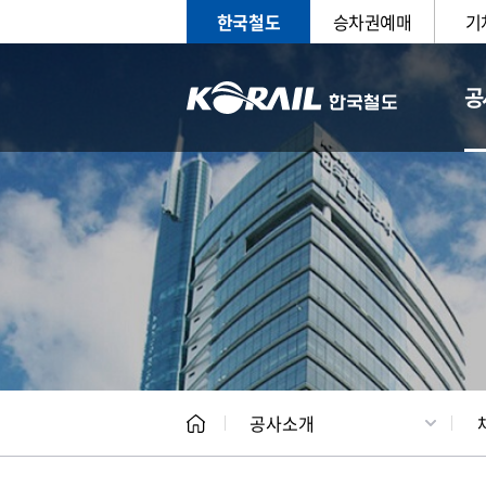
한국철도
승차권예매
기
공
CEO
일반현
공사소개