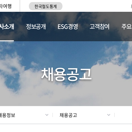
차여행
한국철도통계
사소개
정보공개
ESG경영
고객참여
주요
황
조직현황
채용정보
채용공고
채용정보
채용공고