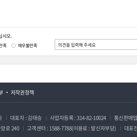
십시오.
만족
매우불만족
부
저작권정책
사
대표자 : 김태승
사업자등록 : 314-82-10024
통신판매업신
앙로 240
고객센터 : 1588-7788(이용료 : 발신자부담)
대표전화