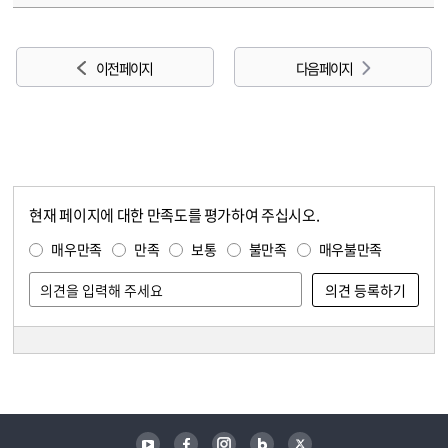
이전 페이지
다음 페이지
현재 페이지에 대한 만족도를 평가하여 주십시오.
콘텐츠 만족도 조사
만족도 조사
매우만족
만족
보통
불만족
매우불만족
담당자 정보
담당자 정보
유튜브
페이스북
인스타그램
블로그
트위터