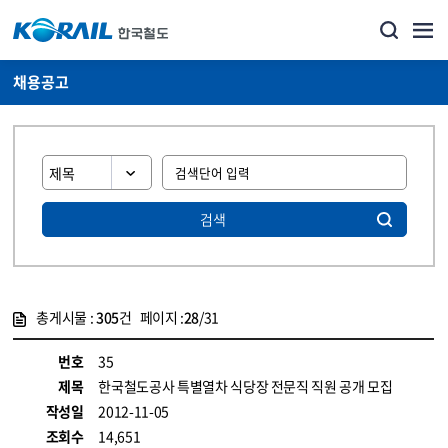
채용공고
검색
총게시물 :
305
건 페이지 :
28
/31
게시물 목록
코레일소개_경영공시_채용공고 목록 - 정보 제공
번호
35
제목
한국철도공사 특별열차 식당장 전문직 직원 공개 모집
작성일
2012-11-05
조회수
14,651