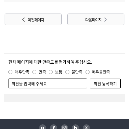
이전 페이지
다음 페이지
현재 페이지에 대한 만족도를 평가하여 주십시오.
콘텐츠 만족도 조사
만족도 조사
매우만족
만족
보통
불만족
매우불만족
담당자 정보
담당자 정보
유튜브
페이스북
인스타그램
블로그
트위터