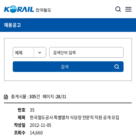
채용공고
검색
총게시물 :
305
건 페이지 :
28
/31
게시물 목록
코레일소개_경영공시_채용공고 목록 - 정보 제공
번호
35
제목
한국철도공사 특별열차 식당장 전문직 직원 공개 모집
작성일
2012-11-05
조회수
14,660