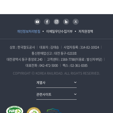
유튜브
페이스북
인스타그램
블로그
트위터
개인정보처리방침
이메일무단수집거부
저작권정책
상호 : 한국철도공사
대표자 : 김태승
사업자등록 : 314-82-10024
통신판매업신고 : 대전 동구-0233호
대전광역시 동구 중앙로 240
고객센터 : 1588-7788(이용료 : 발신자부담)
대표전화 : 042-472-5000
팩스 : 02-361-8385
COPYRIGHT ⓒ KOREA RAILROAD. ALL RIGHTS RESERVED.
계열사
관련사이트