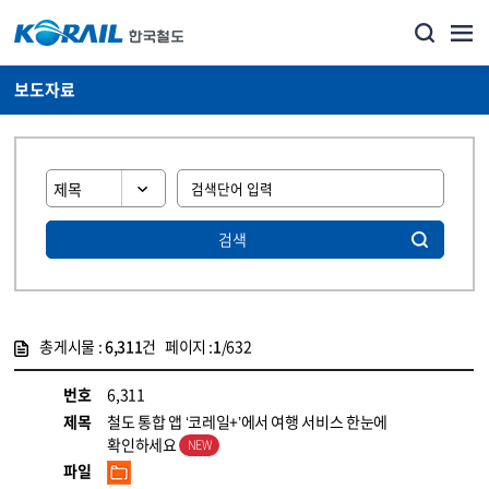
보도자료
검색
총게시물 :
6,311
건 페이지 :
1
/632
게시물 목록
뉴스·홍보_보도자료 목록 - 정보 제공
번호
6,311
제목
철도 통합 앱 ‘코레일+’에서 여행 서비스 한눈에
확인하세요
파일