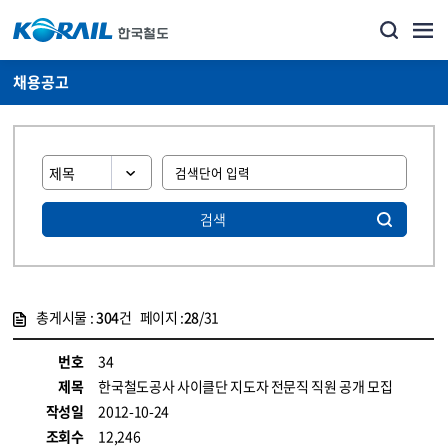
채용공고
검색
총게시물 :
304
건 페이지 :
28
/31
게시물 목록
코레일소개_경영공시_채용공고 목록 - 정보 제공
번호
34
제목
한국철도공사 사이클단 지도자 전문직 직원 공개 모집
작성일
2012-10-24
조회수
12,246