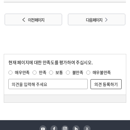
이전 페이지
다음 페이지
현재 페이지에 대한 만족도를 평가하여 주십시오.
콘텐츠 만족도 조사
만족도 조사
매우만족
만족
보통
불만족
매우불만족
담당자 정보
담당자 정보
유튜브
페이스북
인스타그램
블로그
트위터